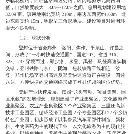
东临花楼路，西临盐洛高速公路；区内地势东北高西南
低，自然坡度较大，3.0%~12.0%之间。总用规划建设用地
32.09 亩。该用地南北宽约 210m，南边东西宽约160m，北
边东西宽约 15m，地形呈三角形地块。建设项目对周围环
境无不良影响。
1.2 、现状分析
登封位于省会郑州、洛阳、焦作、平顶山、许昌之
间，形成了“一小时快速交通圈”，国道207、省道 316、
323、237 穿境而过，郑少洛、永登、禹登、巩登高速纵横
交错，登封铁路与京广、陇海、焦枝铁路干线相连，汝
登、郑州机场至登封高速及郑登快速通道正在建设，四通
八达、方便快捷的交通网络形成了登封优越的区位优势。
登封产业快速发展。按照“龙头带动、项目集聚、园
区承载”的发展理念，规划建设了产业集聚区、文化旅游产
业集聚区、农业产业集聚区 3 个产业聚集区，三里庄高新
技术工业园区、循环经济工业园 2 个专业园区和 22 个乡镇
特色产业园，初步形成了以装备及汽车零部件制造、新材
料、生物医药为主的现代工业，以文化旅游为主的现代服
务业，以特色种植、养殖为主的现代都市农业， 现代产业