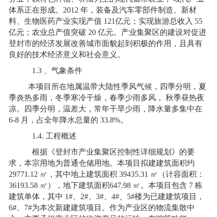
体系正在形成。2012 年，装备及汽车零部件制造、新材
料、生物医药产业实现产值 121亿元；实现旅游总收入 55
亿元；农业总产值突破 20 亿元。产业集聚区的建设对促进
登封市的经济发展改善城市面貌起到积极的作用，且具有
良好的技术经济意义和社会意义。
1.3 、气象条件
本项目所在地属温带大陆性季风气候，四季分明，夏
季炎热多雨，冬季寒冷干燥，春季少雨多风， 秋季昼热夜
凉。四季分明，温差大，常年干旱少雨，降水量多集中在
6-8 月，占全年降水总量的 33.8%。
1.4. 工程概述
根据《登封市产业集聚区控制性详细规划》的要
求，本宗用地为普通仓储用地。本项目拟建建筑面积约
29771.12 ㎡，其中地上建筑面积 39435.31 ㎡（计容面积：
36193.58 ㎡），地下建筑面积647.98 ㎡。本项目包含 7 栋
建筑单体，其中 1#、2#、3#、4#、5#楼为已建建筑项目，
6#、7#为本次新建建筑项目。作为产业区的物流集散中