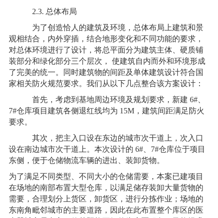
2.3. 总体布局
为了创造恰人的建筑及环境，总体布局上建筑和景
观相结合，内外穿插，结合地形变化和不同功能的要求，
对总体环境进行了设计，将总平面分为建筑主体、硬质铺
装部分和绿化部分三个层次， 使建筑自内而外和环境形成
了完美的统一。同时建筑物的间距及单体建筑设计符合国
家相关防火规范要求。我们从以下几点整合该方案设计：
首先，考虑到基地周边环境及规划要求，新建 6#、
7#仓库项目建筑各侧退红线均为 15M，建筑间距满足防火
要求。
其次，把主入口设在东边的城市次干道上，次入口
设在南边城市次干道上。本次设计的 6#、7#仓库位于项目
东侧，便于仓储物流车辆的进出、装卸货物。
为了满足不同类型、不同大小的仓储需要，本案已建项目
在场地的南部布置大型仓库，以满足储存装卸大量货物的
需要，合理划分上货区，卸货区，进行分拣作业；场地的
东南角毗邻城市的主要道路，因此在此布置整个库区的医