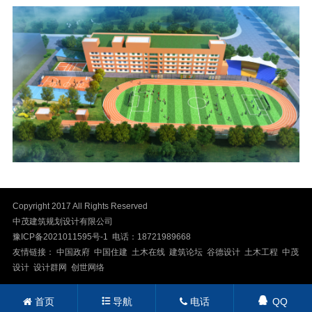
Copyright 2017 All Rights Reserved
中茂建筑规划设计有限公司
豫ICP备2021011595号-1
电话：18721989668
友情链接： 中国政府 中国住建 土木在线 建筑论坛 谷德设计 土木工程
中茂
设计
设计群网
创世网络
首页
导航
电话
QQ